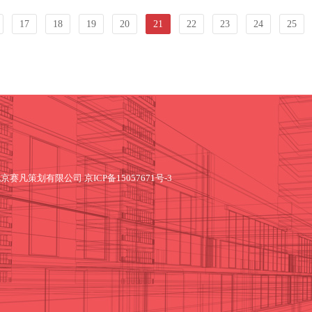
17
18
19
20
21
22
23
24
25
北京赛凡策划有限公司
京ICP备15057671号-3