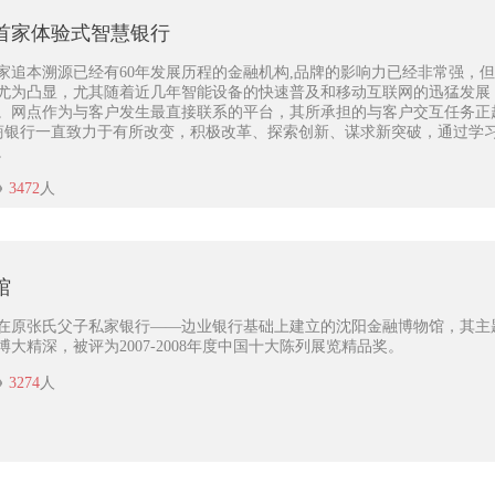
首家体验式智慧银行
家追本溯源已经有60年发展历程的金融机构,品牌的影响力已经非常强，
尤为凸显，尤其随着近几年智能设备的快速普及和移动互联网的迅猛发展
。网点作为与客户发生最直接联系的平台，其所承担的与客户交互任务正
商银行一直致力于有所改变，积极改革、探索创新、谋求新突破，通过学
。
3472
人
馆
在原张氏父子私家银行——边业银行基础上建立的沈阳金融博物馆，其主
大精深，被评为2007-2008年度中国十大陈列展览精品奖。
3274
人