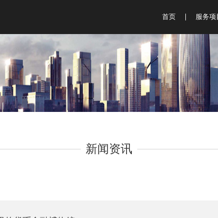
首页
服务项
银行行
金融博
钱币博
智能银
业务体
展览展
新闻资讯
品牌咨
会议策
广告物