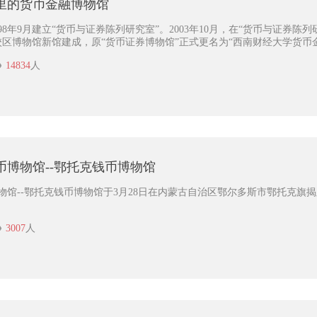
里的货币金融博物馆
98年9月建立“货币与证券陈列研究室”。2003年10月，在“货币与证券
林校区博物馆新馆建成，原“货币证券博物馆”正式更名为“西南财经大学货币
14834
人
币博物馆--鄂托克钱币博物馆
物馆--鄂托克钱币博物馆于3月28日在内蒙古自治区鄂尔多斯市鄂托克旗
3007
人