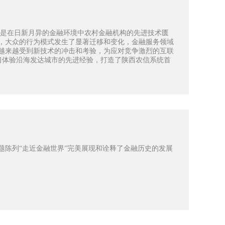
但是在日新月异的金融环境中农村金融机构的先进技术匮
，大众的行为模式发生了显著迁移和变化，金融服务领域
越来越受到新技术的冲击和考验，为应对竞争激烈的互联
习体验沿海发达城市的先进经验，打造了陕西农信系统首
题陈列“走近金融世界”完美展现和诠释了金融历史的发展