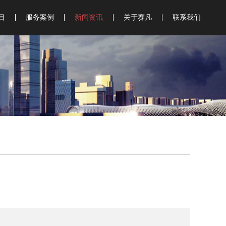
目
服务案例
新闻资讯
关于赛凡
联系我们
史馆
物馆
物馆
行
验厅
示
询
划
料