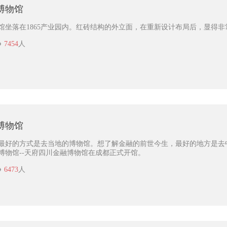
博物馆
馆坐落在1865产业园内。红砖结构的外立面，在重新设计布局后，显得
7454
人
博物馆
最好的方式是去当地的博物馆。想了解金融的前世今生，最好的地方是去中国
博物馆--天府四川金融博物馆在成都正式开馆。
6473
人