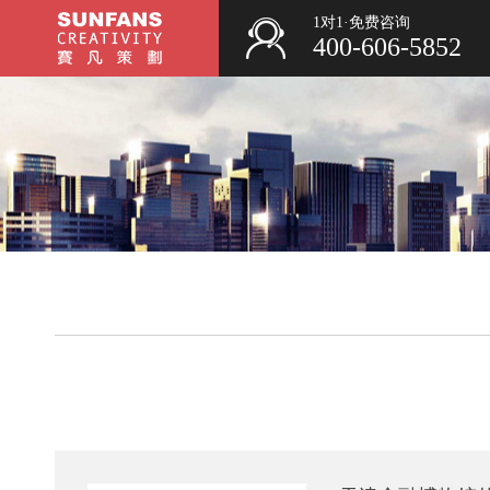
1对1·免费咨询
400-606-5852