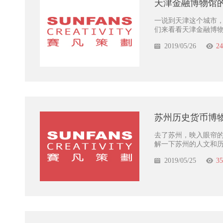
天津金融博物馆
一说到天津这个城市
们来看看天津金融博
2019/05/26
24
苏州历史货币博
去了苏州，映入眼帘
解一下苏州的人文和
2019/05/25
35