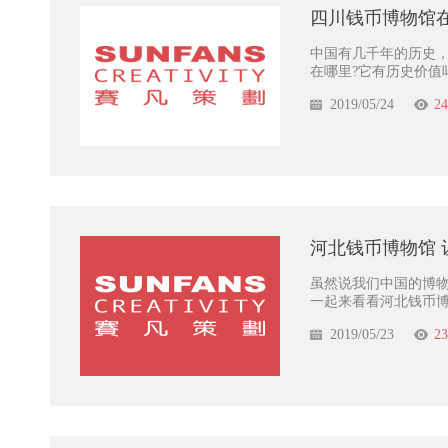
四川钱币博物馆
中国有几千年的历史
在哪里?它有历史价值
2019/05/24
24
河北钱币博物馆 
虽然说我们中国的博
一起来看看河北钱币
2019/05/23
23