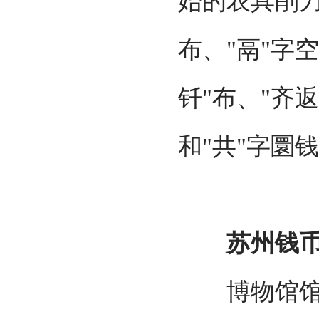
始的农具削
布、"鬲"字
钎"布、"齐
和"共"字圜
苏州钱币博
博物馆馆藏