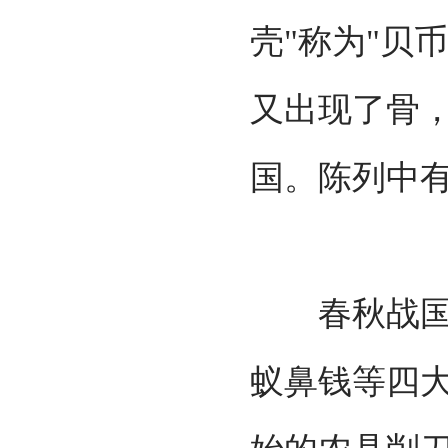
壳"称为"贝
又出现了骨
国。陈列中
春秋战国时
蚁鼻钱等四