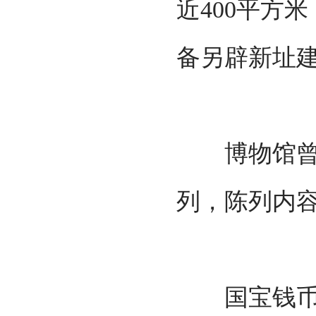
近400平方
备另辟新址
博物馆曾举
列，陈列内
国宝钱币博