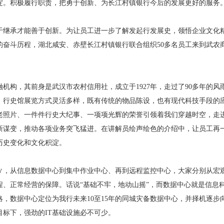
沉淀。积极履行职责，把勇于创新、为长江村镇银行今后的发展更好的服务
于继承才能善于创新。为让员工进一步了解发起行发展史，领悟企业文化
的奋斗历程，湖北咸安、赤壁长江村镇银行联合组织50多名员工来到武农
机构，其前身是武汉市农村信用社，成立于1927年，走过了90多年的风雨
庆。行史馆展览方式灵活多样，既有传统的物品陈设，也有现代科技手段的
老照片、一件件行史大纪事、一项项光辉的荣誉引领着我们穿越时空，走
新谋变，推动各项业务突飞猛进。在讲解员绘声绘色的介绍中，让员工再
历史变化和文化积淀。
0㎡，从信息数据中心到集中作业中心、再到远程监控中心，大家分别从宏
程、正常经营的保障。话说“基础不牢，地动山摇”，而数据中心就是信息
，数据中心定位为我行未来10至15年的同城灾备数据中心，并择机逐步
标下，强劲的IT基础设施必不可少。