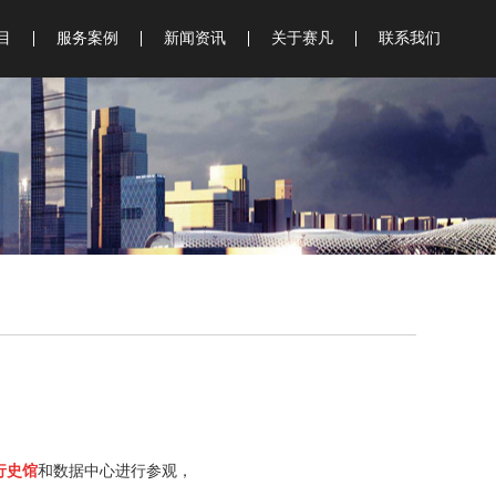
目
服务案例
新闻资讯
关于赛凡
联系我们
史馆
物馆
物馆
行
验厅
示
询
划
料
行史馆
和数据中心进行参观，