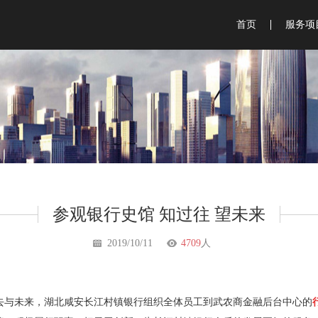
首页
服务项
银行行
金融博
钱币博
智能银
业务体
展览展
参观银行史馆 知过往 望未来
品牌咨
2019/10/11
4709
人
会议策
广告物
去与未来，湖北咸安长江村镇银行组织全体员工到武农商金融后台中心的