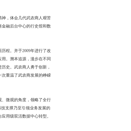
。
精神，体会几代武农商人艰苦
商金融后台中心的行史馆和数
历程。并于2009年进行了改
应用。溯本追源，漫步在不同
进历史。武农商人勇于创新，
一次重温了武农商发展的峥嵘
观、微观的角度，领略了全行
科技支撑乃至引领业务发展的
向应用级双活数据中心转型。